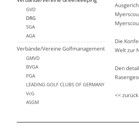
Ausgerich
GVD
Myerscoug
DRG
Myerscoug
SGA
AGA
Die Konfe
Verbände/Vereine Golfmanagement
Welt zur 
GMVD
BVGA
Den detail
PGA
Rasengese
LEADING GOLF CLUBS OF GERMANY
VcG
<< zurück
ASGM