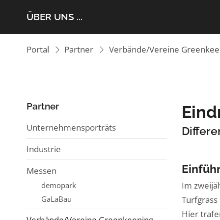
ÜBER UNS ...
Portal
Partner
Verbände/Vereine Greenkee
Partner
Eind
Unternehmensporträts
Differ
Industrie
Einfüh
Messen
Im zweijä
demopark
Turfgrass
GaLaBau
Hier trafe
Verbände/Vereine Greenkeeping