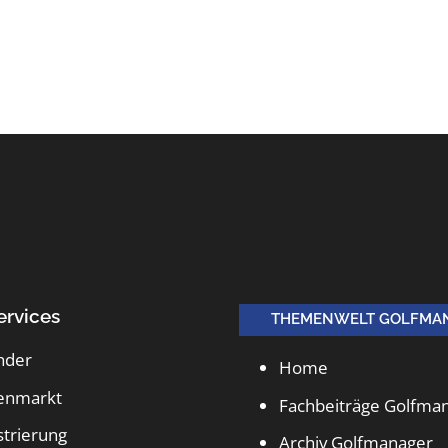
ervices
THEMENWELT GOLFMA
nder
Home
lenmarkt
Fachbeiträge Golfma
strierung
Archiv Golfmanager