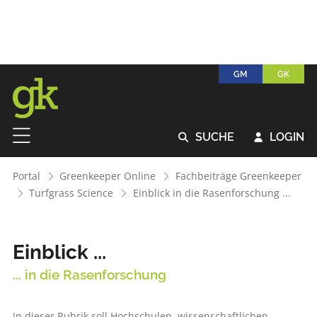
GM
GK
SUCHE
LOGIN


Portal
Greenkeeper Online
Fachbeiträge Greenkeeper
Turfgrass Science
Einblick in die Rasenforschung ...
Einblick ...
... in die Rasenforschung
In dieser Rubrik soll Hochschulen, wissenschaftlichen