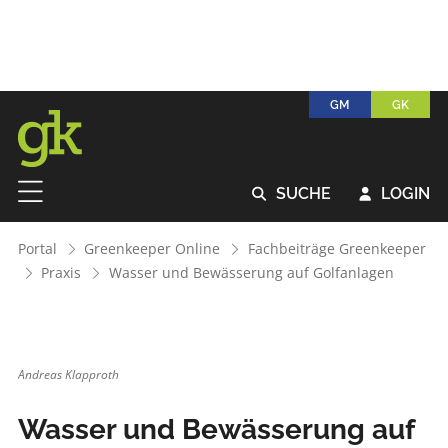
GM
GK
SUCHE
LOGIN


Portal
Greenkeeper Online
Fachbeiträge Greenkeeper
Praxis
Wasser und Bewässerung auf Golfanlagen
Andreas Klapproth
Wasser und Bewässerung auf