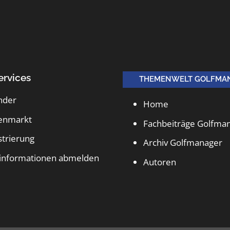
ervices
THEMENWELT GOLFMA
nder
Home
lenmarkt
Fachbeiträge Golfma
strierung
Archiv Golfmanager
informationen abmelden
Autoren