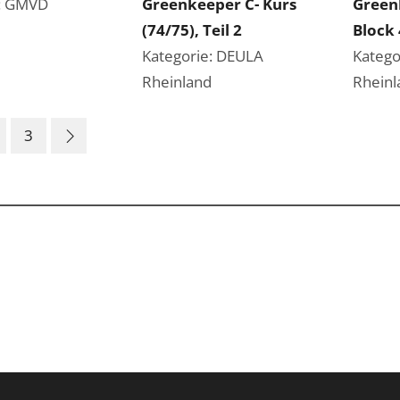
e: GMVD
Greenkeeper C- Kurs
Green
(74/75), Teil 2
Block 
Kategorie: DEULA
Katego
Rheinland
Rheinl
3