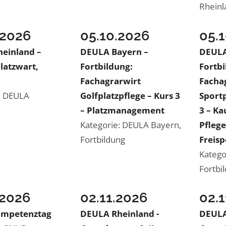
d
Rheinl
.2026
05.10.2026
05.
einland –
DEULA Bayern –
DEULA
latzwart,
Fortbildung:
Fortbi
Fachagrarwirt
Facha
: DEULA
Golfplatzpflege – Kurs 3
Sportp
d
– Platzmanagement
3 – K
Kategorie: DEULA Bayern,
Pfleg
Fortbildung
Freis
Katego
Fortbi
.2026
02.11.2026
02.
mpetenztag
DEULA Rheinland -
DEULA