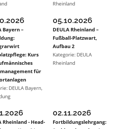
and
Rheinland
10.2026
05.10.2026
 Bayern –
DEULA Rheinland –
ldung:
Fußball-Platzwart,
grarwirt
Aufbau 2
latzpflege: Kurs
Kategorie: DEULA
aufmännisches
Rheinland
emanagement für
portanlagen
rie: DEULA Bayern,
ldung
11.2026
02.11.2026
 Rheinland - Head-
Fortbildungslehrgang: