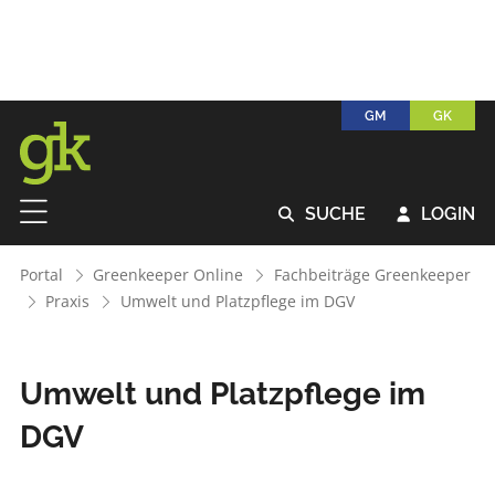
GM
GK
SUCHE
LOGIN


Portal
Greenkeeper Online
Fachbeiträge Greenkeeper
Praxis
Umwelt und Platzpflege im DGV
Umwelt und Platzpflege im
DGV