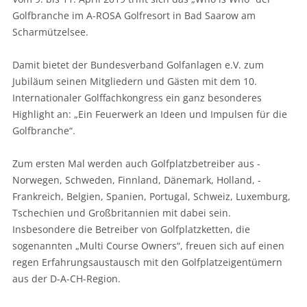
Golfbranche im A-ROSA Golfresort in Bad Saarow am
Scharmützelsee.
Damit bietet der Bundesverband Golfanlagen e.V. zum
Jubiläum seinen Mitgliedern und Gästen mit dem 10.
Internationaler Golffachkongress ein ganz besonderes
Highlight an: „Ein Feuerwerk an Ideen und Impulsen für die
Golfbranche“.
Zum ersten Mal werden auch Golfplatzbetreiber aus ­
Norwegen, Schweden, Finnland, Dänemark, ­Holland, ­
Frankreich, Belgien, Spanien, Portugal, Schweiz, ­Luxemburg,
Tschechien und Großbri­tannien mit dabei sein.
Insbesondere die Betreiber von Golfplatz­ketten, die
sogenannten „Multi Course ­Owners“, freuen sich auf einen
regen Erfahrungsaustausch mit den ­Golf­platz­eigentümern
aus der D-A-CH-Region.