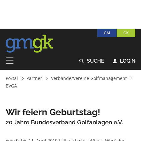
GM
GK
SUCHE
LOGIN


Portal
Partner
Verbände/Vereine Golfmanagement
BVGA
Wir feiern Geburtstag!
20 Jahre Bundesverband Golfanlagen e.V.
Vom 9. bis 11. April 2019 trifft sich das „Who is Who” der