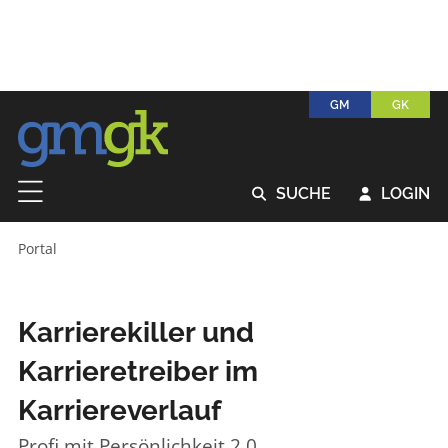
GM
GK
SUCHE
LOGIN


Portal
Karrierekiller und
Karrieretreiber im
Karriereverlauf
Profi mit Persönlichkeit 2.0