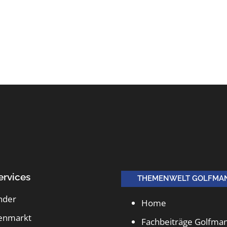
ervices
THEMENWELT GOLFMA
nder
Home
lenmarkt
Fachbeiträge Golfma