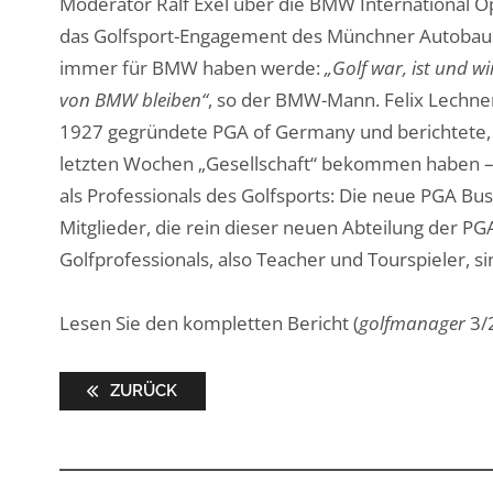
Moderator Ralf Exel über die BMW International Op
das Golfsport-Engagement des Münchner Autobauers
immer für BMW haben werde:
„Golf war, ist und w
von BMW bleiben“
, so der BMW-Mann. Felix Lechner
1927 gegründete PGA of Germany und berichtete, d
letzten Wochen „Gesellschaft“ bekommen haben – 
als Professionals des Golfsports: Die neue PGA Bus
Mitglieder, die rein dieser neuen Abteilung der 
Golfprofessionals, also Teacher und Tourspieler, si
Lesen Sie den kompletten Bericht (
golfmanager
3/
ZURÜCK