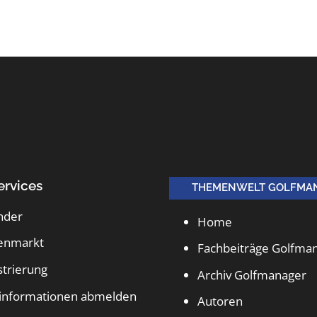
ervices
THEMENWELT GOLFMA
nder
Home
lenmarkt
Fachbeiträge Golfma
strierung
Archiv Golfmanager
informationen abmelden
Autoren