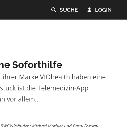
SUCHE
LOGIN


e Soforthilfe
ihrer Marke VIOhealth haben eine
stück ist die Telemedizin-App
nn vor allem…
BWGV-Präsident Michael Marbler und Barry Fogarty