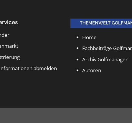
ervices
THEMENWELT GOLFMA
nder
Home
lenmarkt
Fachbeiträge Golfma
strierung
Archiv Golfmanager
informationen abmelden
Autoren