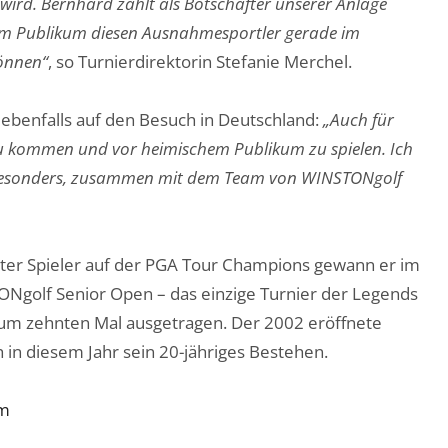
ird. Bernhard zählt als Botschafter unserer Anlage
rem Publikum diesen Ausnahmesportler gerade im
önnen“
, so Turnierdirektorin Stefanie Merchel.
 ebenfalls auf den Besuch in Deutschland:
„Auch für
zu kommen und vor heimischem Publikum zu spielen. Ich
ch besonders, zusammen mit dem Team von WINSTONgolf
ester Spieler auf der PGA Tour Champions gewann er im
ONgolf Senior Open – das einzige Turnier der Legends
zum zehnten Mal ausgetragen. Der 2002 eröffnete
n diesem Jahr sein 20-jähriges Bestehen.
om