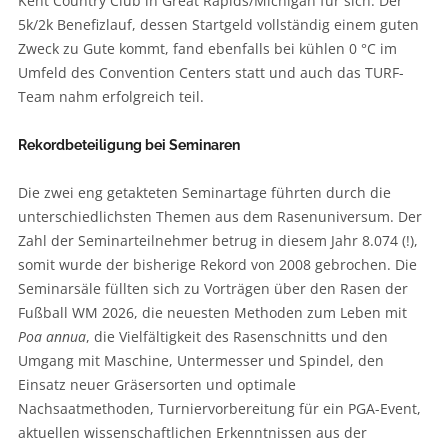
Kent Country Club in Great Rapids/Michigan für sich. Der
5k/2k Benefizlauf, dessen Startgeld vollständig einem guten
Zweck zu Gute kommt, fand ebenfalls bei kühlen 0 °C im
Umfeld des Convention Centers statt und auch das TURF-
Team nahm erfolgreich teil.
Rekordbeteiligung bei Seminaren
Die zwei eng getakteten Seminartage führten durch die
unterschiedlichsten Themen aus dem Rasenuniversum. Der
Zahl der Seminarteilnehmer betrug in diesem Jahr 8.074 (!),
somit wurde der bisherige Rekord von 2008 gebrochen. Die
Seminarsäle füllten sich zu Vorträgen über den Rasen der
Fußball WM 2026, die neuesten Methoden zum Leben mit
Poa annua
, die Vielfältigkeit des Rasenschnitts und den
Umgang mit Maschine, Untermesser und Spindel, den
Einsatz neuer Gräsersorten und optimale
Nachsaatmethoden, Turniervorbereitung für ein PGA-Event,
aktuellen wissenschaftlichen Erkenntnissen aus der