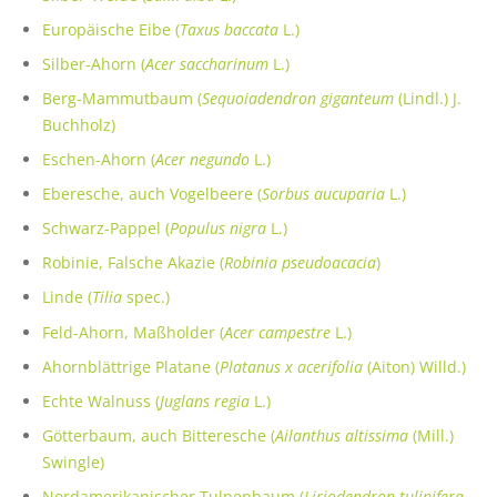
Europäische Eibe (
Taxus baccata
L.)
Silber-Ahorn (
Acer saccharinum
L.)
Berg-Mammutbaum (
Sequoiadendron giganteum
(Lindl.) J.
Buchholz)
Eschen-Ahorn (
Acer negundo
L.)
Eberesche, auch Vogelbeere (
Sorbus aucuparia
L.)
Schwarz-Pappel (
Populus nigra
L.)
Robinie, Falsche Akazie (
Robinia pseudoacacia
)
Linde (
Tilia
spec.)
Feld-Ahorn, Maßholder (
Acer campestre
L.)
Ahornblättrige Platane (
Platanus x acerifolia
(Aiton) Willd.)
Echte Walnuss (
Juglans regia
L.)
Götterbaum, auch Bitteresche (
Ailanthus altissima
(Mill.)
Swingle)
Nordamerikanischer Tulpenbaum (
Liriodendron tulipifera