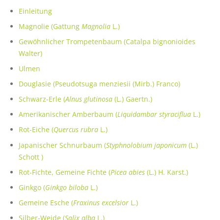
Einleitung
Magnolie (Gattung
Magnolia
L.)
Gewöhnlicher Trompetenbaum (Catalpa bignonioides
Walter)
Ulmen
Douglasie (Pseudotsuga menziesii (Mirb.) Franco)
Schwarz-Erle (
Alnus glutinosa
(L.) Gaertn.)
Amerikanischer Amberbaum (
Liquidambar styraciflua
L.)
Rot-Eiche (
Quercus rubra
L.)
Japanischer Schnurbaum (
Styphnolobium japonicum
(L.)
Schott )
Rot-Fichte, Gemeine Fichte (
Picea abies
(L.) H. Karst.)
Ginkgo (
Ginkgo biloba
L.)
Gemeine Esche (
Fraxinus excelsior
L.)
Silber-Weide (
Salix alba
L.)