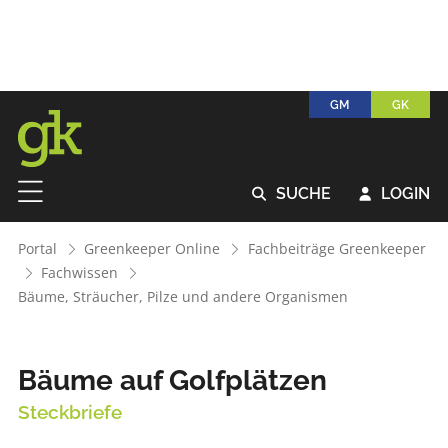
GM
GK
SUCHE
LOGIN


Portal
Greenkeeper Online
Fachbeiträge Greenkeeper
Fachwissen
Bäume, Sträucher, Pilze und andere Organismen
Bäume auf Golfplätzen
Steckbriefe