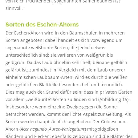
von reich fruchtenden, sogenannten Samenbäumen ist
sinnvoll.
Sorten des Eschen-Ahorns
Der Eschen-Ahorn wird in den Baumschulen in mehreren
Sorten angeboten; dabei handelt es sich vorwiegend um
sogenannte weißbunte Sorten, die jedoch etwas
unterschiedlich sind; sie variieren von weißgrün bis
gelbgrün. Da das Laub ohnehin sehr hell, beinahe gelblich
gefärbt ist, zumindest im Vergleich mit dem Laub unserer
einheimischen Laubbaum-Arten, wird es durch die weißen
oder gelblichen Blattteile besonders hell und freundlich.
Dies mag auch der Grund dafür sein, dass in privaten Gärten
vor allem „weißbunte“ Sorten zu finden sind (Abbildung 15).
Insbesondere wenn einzelne Zweige gegen die Sonne
betrachtet werden, kommt der lichte Aspekt zur Geltung. Als
Sorten werden hauptsächlich angeboten: Der Goldeschen-
Ahorn (
Acer negundo ‚Aureo-Variegatum‘
) mit goldgelben
Rändern und Flecken; ebenfalls gelbgrün sind die Blätter der