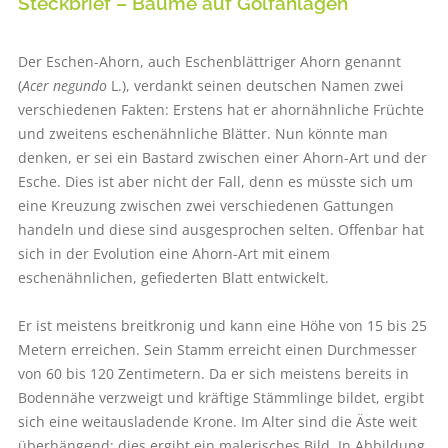
Steckbrief – Bäume auf Golfanlagen
Der Eschen-Ahorn, auch Eschenblättriger Ahorn genannt
(
Acer negundo
L.), verdankt seinen deutschen Namen zwei
verschiedenen Fakten: Erstens hat er ahornähnliche Früchte
und zweitens eschenähnliche Blätter. Nun könnte man
denken, er sei ein Bastard zwischen einer Ahorn-Art und der
Esche. Dies ist aber nicht der Fall, denn es müsste sich um
eine Kreuzung zwischen zwei verschiedenen Gattungen
handeln und diese sind ausgesprochen selten. Offenbar hat
sich in der Evolution eine Ahorn-Art mit einem
eschenähnlichen, gefiederten Blatt entwickelt.
Er ist meistens breitkronig und kann eine Höhe von 15 bis 25
Metern erreichen. Sein Stamm erreicht einen Durchmesser
von 60 bis 120 Zentimetern. Da er sich meistens bereits in
Bodennähe verzweigt und kräftige Stämmlinge bildet, ergibt
sich eine weitausladende Krone. Im Alter sind die Äste weit
überhängend; dies ergibt ein malerisches Bild. In Abbildung