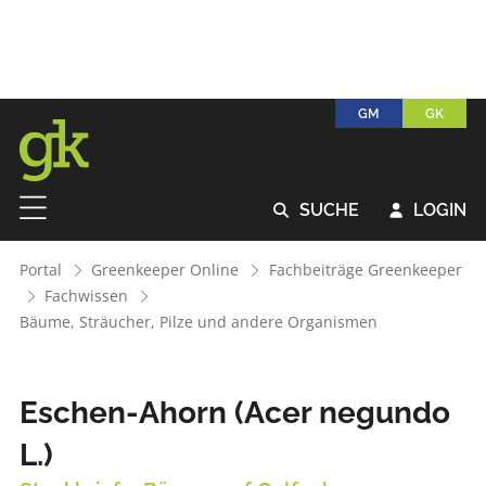
GM
GK
SUCHE
LOGIN


Portal
Greenkeeper Online
Fachbeiträge Greenkeeper
Fachwissen
Bäume, Sträucher, Pilze und andere Organismen
Eschen-Ahorn (Acer negundo
L.)