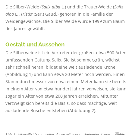
Die Silber-Weide (
Salix alba
L.) und die Trauer-Weide (
Salix
alba
L.
‚Tristis‘
(Ser.) Gaud.) gehören in die Familie der
Weidengewächse. Die Silber-Weide wurde 1999 zum Baum
des Jahres gewählt.
Gestalt und Aussehen
Die Silberweide ist ein Vertreter der großen, etwa 500 Arten
umfassenden Gattung Salix. Sie ist sommergrün, wächst
sehr schnell heran, bildet eine weit ausladende Krone
(Abbildung 1) und kann etwa 20 Meter hoch werden. Einen
Stammdurchmesser von etwa einem Meter kann sie bereits
in einem Alter von etwa hundert Jahren vorweisen, sie kann
sogar ein Alter von etwa 200 Jahren erreichen. Mitunter
verzweigt sich bereits die Basis, so dass mächtige, weit
ausladende Büsche entstehen (Abbildung 2).
Abb. 1: Silber-Weide als großer Baum mit weit ausladender Krone … (Alle