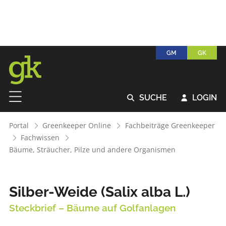
GM
GK
SUCHE
LOGIN


Portal
Greenkeeper Online
Fachbeiträge Greenkeeper
Fachwissen
Bäume, Sträucher, Pilze und andere Organismen
Silber-Weide (Salix alba L.)
Steckbrief – Bäume auf Golfanlagen