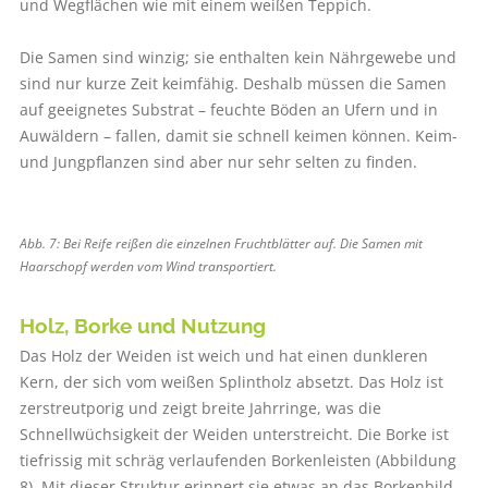
und Wegflächen wie mit einem weißen Teppich.
Die Samen sind winzig; sie enthalten kein Nährgewebe und
sind nur kurze Zeit keimfähig. Deshalb müssen die Samen
auf geeignetes Substrat – feuchte Böden an Ufern und in
Auwäldern – fallen, damit sie schnell keimen können. Keim-
und Jungpflanzen sind aber nur sehr selten zu finden.
Abb. 7: Bei Reife reißen die einzelnen Fruchtblätter auf. Die Samen mit
Haarschopf ­werden vom Wind transportiert.
Holz, Borke und Nutzung
Das Holz der Weiden ist weich und hat einen dunkleren
Kern, der sich vom weißen Splintholz absetzt. Das Holz ist
zerstreutporig und zeigt breite Jahrringe, was die
Schnellwüchsigkeit der Weiden unterstreicht. Die Borke ist
tiefrissig mit schräg verlaufenden Borkenleisten (Abbildung
8). Mit dieser Struktur erinnert sie etwas an das Borkenbild