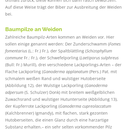
oftmals zurück, diese können sich dann rasch bewurzeln.
Auf diese Weise trägt der Biber zur Ausbreitung der Weiden
bei.
Baumpilze an Weiden
Zahlreiche Baumpilz-Arten kommen an Weiden vor. Hier
sollen einige genannt werden: Der Zunderschwamm (
Fomes
fomentarius
(L.: Fr.) Fr.), der Spaltblättling (
Schizophyllum
commune
Fr.: Fr.), der Schwefelporling (
Laetiporus sulphreus
(Bull: Fr.) Murill), drei verschiedene Lackporlings-Arten – der
Flache Lackporling (
Ganoderma applanatum
(Pers.) Pat. mit
schmalem weißen Rand und wulstiger Hutoberseite
(Abbildung 12), der Wulstige Lackporling (
Ganoderma
adpersum
(S. Schulzer) Donk) mit breitem weißgelblichen
Zuwachsrand und wulstiger Hutunterseite (Abbildung 13),
der Kupferrote Lackporling (
Ganoderma cupreolaccatum
(Kalchbrenner) Igmandy), mit flachen, stark gezonten
Hutoberseiten, die einen Glanz durch eine harzartige
Substanz erhalten.– ein sehr selten vorkommender Pilz