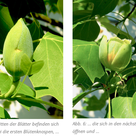
Abb. 6: … die sich in den nächs
itten der Blätter befinden sich
öffnen und …
 die ersten Blütenknospen, ...