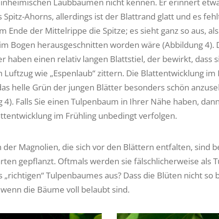
inheimischen Laubbäumen nicht kennen. Er erinnert etwa
s Spitz-Ahorns, allerdings ist der Blattrand glatt und es feh
m Ende der Mittelrippe die Spitze; es sieht ganz so aus, als
g im Bogen herausgeschnitten worden wäre (Abbildung 4). 
r haben einen relativ langen Blattstiel, der bewirkt, dass 
 Luftzug wie „Espenlaub“ zittern. Die Blattentwicklung im 
 das helle Grün der jungen Blätter besonders schön anzus
g 4). Falls Sie einen Tulpenbaum in Ihrer Nähe haben, dann
attentwicklung im Frühling unbedingt verfolgen.
 der Magnolien, die sich vor den Blättern entfalten, sind 
ärten gepflanzt. Oftmals werden sie fälschlicherweise al
 „richtigen“ Tulpenbaumes aus? Dass die Blüten nicht so be
, wenn die Bäume voll belaubt sind.