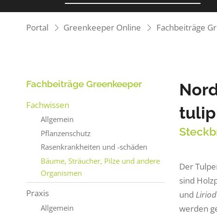
Portal
Greenkeeper Online
Fachbeiträge G
Fachbeiträge Greenkeeper
Nord
Fachwissen
tulip
Allgemein
Steckb
Pflanzenschutz
Rasenkrankheiten und -schäden
Bäume, Sträucher, Pilze und andere
Der Tulpe
Organismen
sind Holz
Praxis
und
Lirio
werden ge
Allgemein