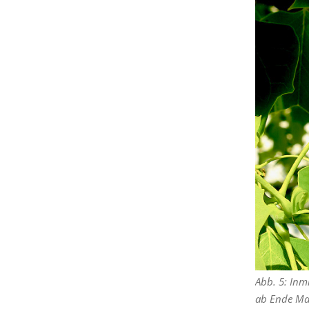
Abb. 5: Inm
ab Ende Mai