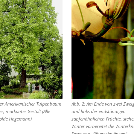
her Amerikanischer Tulpenbaum
Abb. 2: Am Ende von zwei Zweig
er, markanter Gestalt (Alle
und links der endständigen
Isolde Hagemann)
zapfenähnlichen Früchte, stehe
Winter vorbereitet die Winterkn
Form von „Biberschwänzen“.