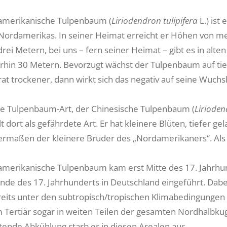
amerikanische Tulpenbaum (
Liriodendron tulipifera
L.) ist
 Nordamerikas. In seiner Heimat erreicht er Höhen von
drei Metern, bei uns – fern seiner Heimat – gibt es in alt
hin 30 Metern. Bevorzugt wächst der Tulpenbaum auf tief
at trockener, dann wirkt sich das negativ auf seine Wuchs
te Tulpenbaum-Art, der Chinesische Tulpenbaum (
Lirioden
lt dort als gefährdete Art. Er hat kleinere Blüten, tiefer g
ermaßen der kleinere Bruder des „Nordamerikaners“. Als P
merikanische Tulpenbaum kam erst Mitte des 17. Jahrhun
Ende des 17. Jahrhunderts in Deutschland eingeführt. Dabe
eits unter den subtropisch/tropischen Klimabedingungen
m Tertiär sogar in weiten Teilen der gesamten Nordhalbkug
itende Abkühlung starb er in diesen Arealen aus.