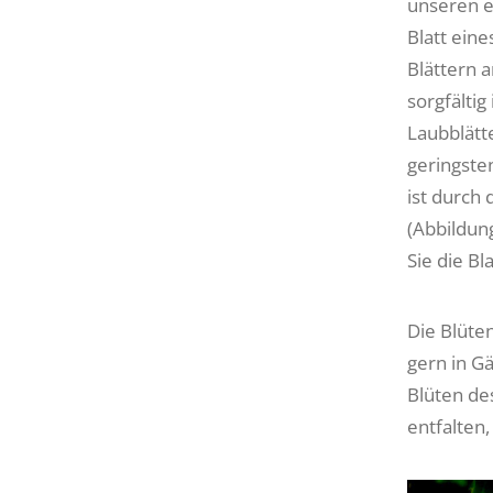
unseren e
Blatt eine
Blättern a
sorgfälti
Laubblätte
geringsten
ist durch
(Abbildun
Sie die Bl
Die Blüten
gern in G
Blüten des
entfalten