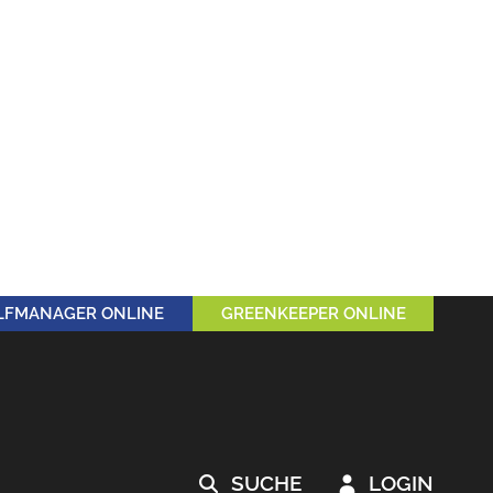
LFMANAGER ONLINE
GREENKEEPER ONLINE
SUCHE
LOGIN

