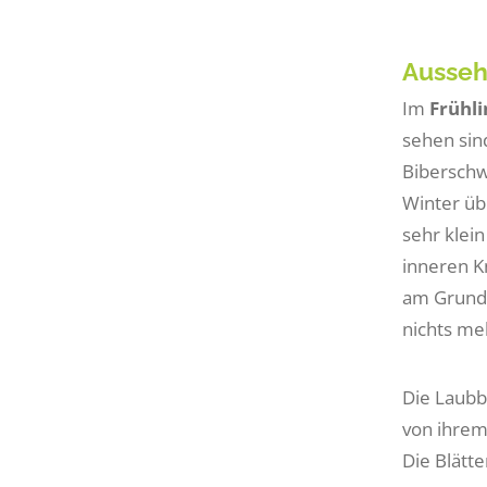
Ausseh
Im
Frühli
sehen sin
Biberschw
Winter üb
sehr klein
inneren K
am Grund 
nichts meh
Die Laubb
von ihrem
Die Blätt