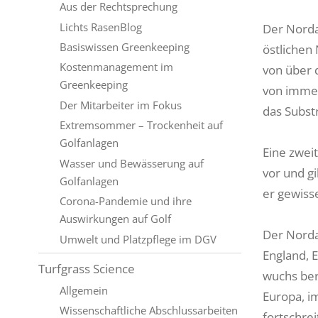
Aus der Rechtsprechung
Lichts RasenBlog
Der Nord
Basiswissen Greenkeeping
östlichen
Kostenmanagement im
von über 
Greenkeeping
von immer
Der Mitarbeiter im Fokus
das Substr
Extremsommer – Trockenheit auf
Golfanlagen
Eine zwei
Wasser und Bewässerung auf
vor und gi
Golfanlagen
er gewiss
Corona-Pandemie und ihre
Auswirkungen auf Golf
Der Norda
Umwelt und Platzpflege im DGV
England, 
Turfgrass Science
wuchs ber
Allgemein
Europa, i
Wissenschaftliche Abschlussarbeiten
fortschre