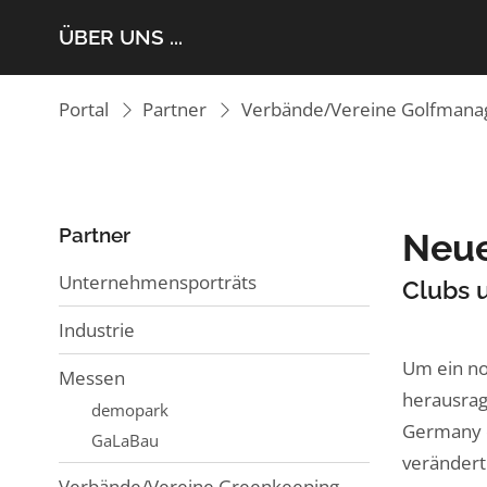
ÜBER UNS ...
Portal
Partner
Verbände/Vereine Golfman
Partner
Neue
Unternehmensporträts
Clubs 
Industrie
Um ein no
Messen
herausrag
demopark
Germany d
GaLaBau
verändert
Verbände/Vereine Greenkeeping