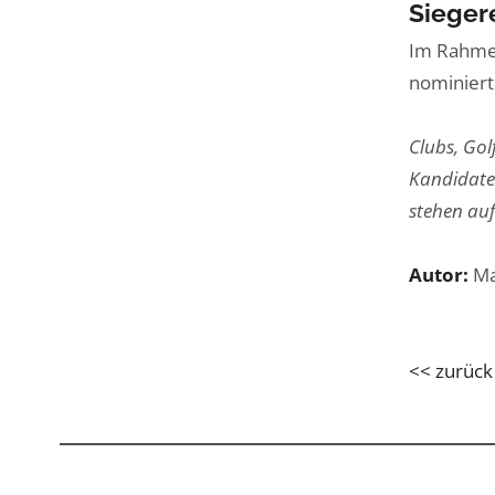
Sieger
Im Rahmen
nominiert
Clubs, Gol
Kandidaten
stehen au
Autor:
Ma
<< zurück