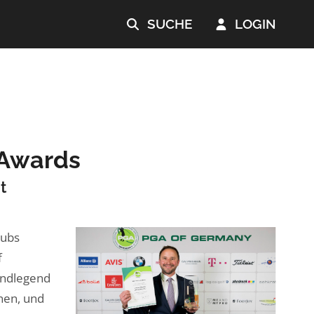
SUCHE
LOGIN


 Awards
t
lubs
f
undlegend
nen, und