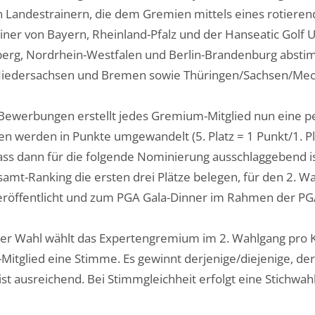
 Landestrainern, die dem Gremien mittels eines rotieren
iner von Bayern, Rheinland-Pfalz und der Hanseatic Golf 
rg, Nordrhein-Westfalen und Berlin-Brandenburg abstim
Niedersachsen und Bremen sowie Thüringen/Sachsen/Me
 Bewerbungen erstellt jedes Gremium-Mitglied nun eine pers
ten werden in Punkte umgewandelt (5. Platz = 1 Punkt/1. P
 dass dann für die folgende Nominierung ausschlaggebend 
samt-Ranking die ersten drei Plätze belegen, für den 2. W
röffentlicht und zum PGA Gala-Dinner im Rahmen der PGA
er Wahl wählt das Expertengremium im 2. Wahlgang pro Kat
itglied eine Stimme. Es gewinnt derjenige/diejenige, der
st ausreichend. Bei Stimmgleichheit erfolgt eine Stichwahl