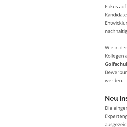
Fokus auf
Kandidate
Entwicklu
nachhalti
Wie in de
Kollegen 
Golfschu
Bewerbung
werden.
Neu in
Die einge
Experten
ausgezeic