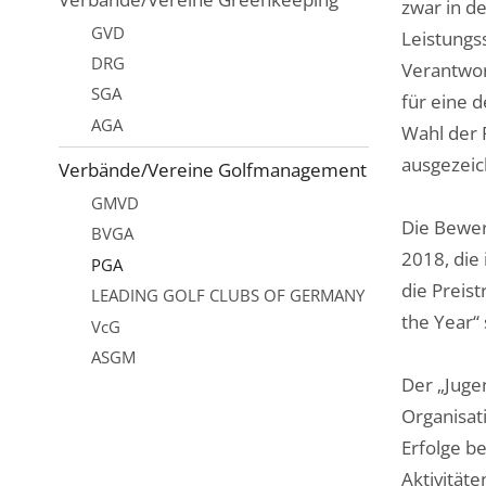
zwar in d
GVD
Leistungs
DRG
Verantwor
SGA
für eine 
AGA
Wahl der 
ausgezeic
Verbände/Vereine Golfmanagement
GMVD
Die Bewer
BVGA
2018, die
PGA
die Preis
LEADING GOLF CLUBS OF GERMANY
the Year“
VcG
ASGM
Der „Juge
Organisat
Erfolge be
Aktivitäte