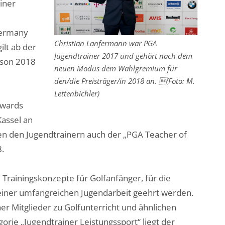
iner
Germany
Christian Lanfermann war PGA
lt ab der
Jugendtrainer 2017 und gehört nach dem
ison 2018
neuen Modus dem Wahl­gremium für
den/die Preisträger/in 2018 an. (Foto: M.
Lettenbichler)
Awards
Kassel an
n den Jugendtrainern auch der „PGA Teacher of
8.
 Trainingskonzepte für Golfanfänger, für die
einer umfangreichen Jugendarbeit geehrt werden.
her Mitglieder zu Golfunterricht und ähnlichen
gorie „Jugendtrainer Leistungssport“ liegt der