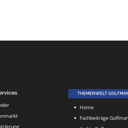
ervices
THEMENWELT GOLFMA
nder
Home
lenmarkt
Fachbeiträge Golfma
strierung