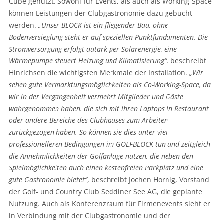
Cube genutzt. Sowohl für Events, als auch als Working-Space
können Leistungen der Clubgastronomie dazu gebucht
werden.
„Unser BLOCK ist ein fliegender Bau, ohne
Bodenversieglung steht er auf speziellen Punktfundamenten. Die
Stromversorgung erfolgt autark per Solarenergie, eine
Wärmepumpe steuert Heizung und Klimatisierung“
, beschreibt
Hinrichsen die wichtigsten Merkmale der Installation.
„Wir
sehen gute Vermarktungsmöglichkeiten als Co-Working-Space, da
wir in der Vergangenheit vermehrt Mitglieder und Gäste
wahrgenommen haben, die sich mit ihren Laptops in Restaurant
oder andere Bereiche des Clubhauses zum Arbeiten
zurückgezogen haben. So können sie dies unter viel
professionelleren Bedingungen im GOLFBLOCK tun und zeitgleich
die Annehmlichkeiten der Golfanlage nutzen, die neben den
Spielmöglichkeiten auch einen kostenfreien Parkplatz und eine
gute Gastronomie bietet“
, beschreibt Jochen Hornig, Vorstand
der Golf- und Country Club Seddiner See AG, die geplante
Nutzung. Auch als Konferenzraum für Firmenevents sieht er
in Verbindung mit der Clubgastronomie und der