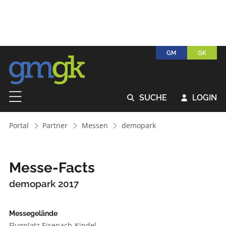
GM
GK
SUCHE
LOGIN


Portal
Partner
Messen
demopark
Messe-Facts
demopark 2017
Messegelände
Flugplatz Eisenach-Kindel