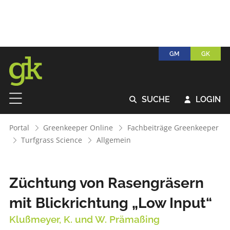
GM
GK
SUCHE
LOGIN


Portal
Greenkeeper Online
Fachbeiträge Greenkeeper
Turfgrass Science
Allgemein
Züchtung von Rasengräsern
mit Blickrichtung „Low Input“
Klußmeyer, K. und W. Prämaßing