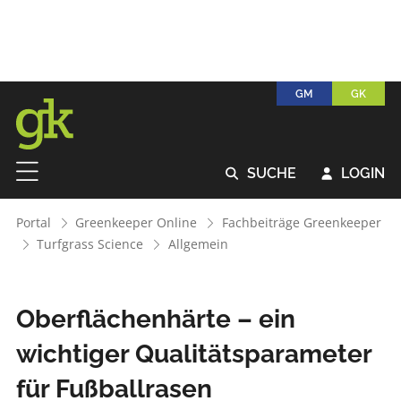
GM
GK
SUCHE
LOGIN


Portal
Greenkeeper Online
Fachbeiträge Greenkeeper
Turfgrass Science
Allgemein
Oberflächenhärte – ein
wichtiger Qualitätsparameter
für Fußballrasen