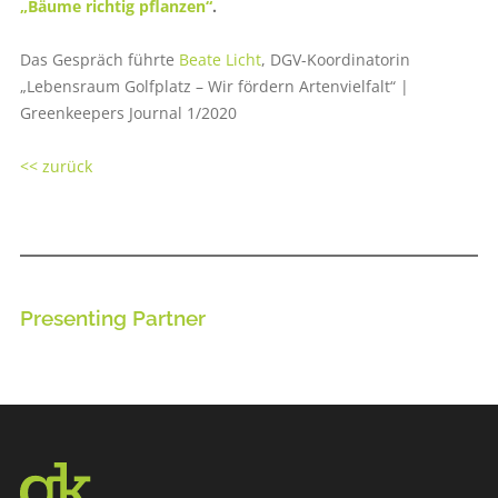
„Bäume richtig pflanzen“
.
Das Gespräch führte
Beate Licht
, DGV-Koordinatorin
„Lebensraum Golfplatz – Wir fördern Artenvielfalt“ |
Greenkeepers Journal 1/2020
<< zurück
Presenting Partner