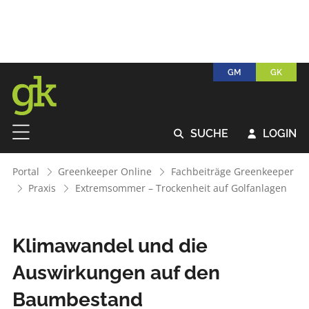
GM
GK
SUCHE
LOGIN


Portal
Greenkeeper Online
Fachbeiträge Greenkeeper
Praxis
Extremsommer – Trockenheit auf Golfanlagen
Klimawandel und die
Auswirkungen auf den
Baumbestand