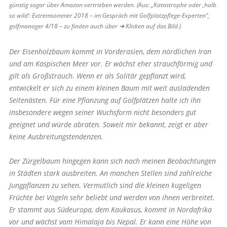
günstig sogar über Amazon vertrieben werden. (Aus: „Katastrophe oder ‚halb
so wild‘: Extremsommer 2018 – im Gespräch mit Golfplatzpflege-Experten“,
golfmanager 4/18 – zu finden auch über ➜ Klicken auf das Bild.)
Der Eisenholzbaum kommt in Vorderasien, dem nördlichen Iran
und am Kaspischen Meer vor. Er wächst eher strauchförmig und
gilt als Großstrauch. Wenn er als Solitär gepflanzt wird,
entwickelt er sich zu einem kleinen Baum mit weit ausladenden
Seiten­ästen. Für eine Pflanzung auf Golfplätzen halte ich ihn
insbesondere wegen seiner Wuchsform nicht besonders gut
geeignet und würde abraten. Soweit mir bekannt, zeigt er aber
keine Ausbreitungstendenzen.
Der Zürgelbaum hingegen kann sich nach meinen Beobachtungen
in Städten stark ausbreiten. An manchen Stellen sind zahlreiche
Jungpflanzen zu sehen. Vermutlich sind die kleinen kugeligen
Früchte bei Vögeln sehr beliebt und werden von ihnen verbreitet.
Er stammt aus Südeuropa, dem Kaukasus, kommt in Nordafrika
vor und wächst vom Hima­laja bis Nepal. Er kann eine Höhe von