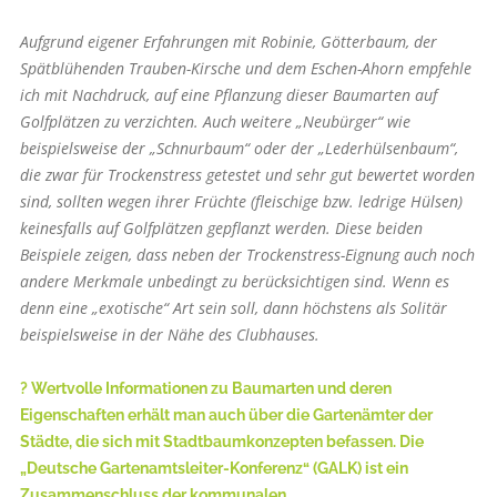
Aufgrund eigener Erfahrungen mit Robinie, Götterbaum, der
Spätblühenden Trauben-Kirsche und dem Eschen-Ahorn em­pfehle
ich mit Nachdruck, auf eine Pflanzung dieser Baumarten auf
Golfplätzen zu verzichten. Auch weitere „Neubürger“ wie
beispielsweise der „Schnurbaum“ oder der „Lederhülsenbaum“,
die zwar für Trockenstress getestet und sehr gut bewertet worden
sind, sollten wegen ihrer Früchte (fleischige bzw. ledrige Hülsen)
keinesfalls auf Golfplätzen gepflanzt werden. Diese beiden
Beispiele zeigen, dass neben der Trockenstress-Eignung auch noch
andere Merkmale unbedingt zu berücksichtigen sind. Wenn es
denn eine „exotische“ Art sein soll, dann höchstens als Solitär
beispielsweise in der Nähe des Clubhauses.
? Wertvolle Informa­tionen zu Baumarten und deren
Eigenschaften erhält man auch über die Gartenämter der
Städte, die sich mit Stadtbaumkonzepten befassen. Die
„Deutsche Gartenamtsleiter-Konferenz“ (GALK) ist ein
Zusammenschluss der kommunalen