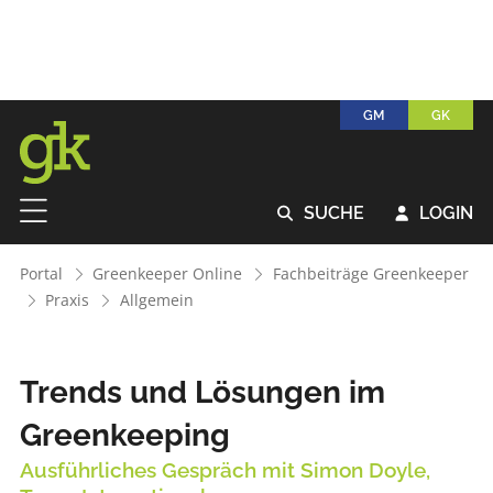
GM
GK
SUCHE
LOGIN


Portal
Greenkeeper Online
Fachbeiträge Greenkeeper
Praxis
Allgemein
Trends und Lösungen im
Greenkeeping
Ausführliches Gespräch mit Simon Doyle,