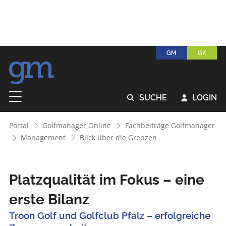
GM
GK
SUCHE
LOGIN


Portal
Golfmanager Online
Fachbeiträge Golfmanager
Management
Blick über die Grenzen
Platzqualität im Fokus – eine
erste Bilanz
Troon Golf und Golfclub Pfalz – erfolgreiche