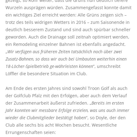
gezeigt, so Rohr weiter, dass die Grüns nun deutlich tiefere
Wurzeln ausprägen würden. Zusammengefasst konnte damit
ein wichtiges Ziel erreicht werden: Alle Grüns zeigen sich –
trotz des teils widrigen Wetters in 2016 – zum Saisonende in
deutlich besserem Zustand und sind auch spürbar schneller
geworden. Auch die Drainage soll zeitnah optimiert werden,
ein Remodeling einzelner Bahnen ist ebenfalls angedacht.
„
Wir verfügen aus früheren Zeiten tatsächlich noch über zwei
Zusatz-Bahnen, so dass wir auch bei Umbauten weiterhin einen
18-Löcher-Spielbetrieb ge-­währleisten können
“, umschreibt
Löffler die besondere Situation im Club.
Am Ende des ersten Jahres sind sowohl Troon Golf als auch
der Golfclub Pfalz mit den Erfolgen, aber auch dem Verlauf
der Zusammenarbeit äußerst zufrieden. „
Bereits im ersten
Jahr konnten wir messbare Erfolge erzielen, was uns auch immer
wieder die Clubmitglieder bestätigt haben
“, so Doyle, der den
Club alle sechs bis acht Wochen besucht. Wesentliche
Errungenschaften seien: