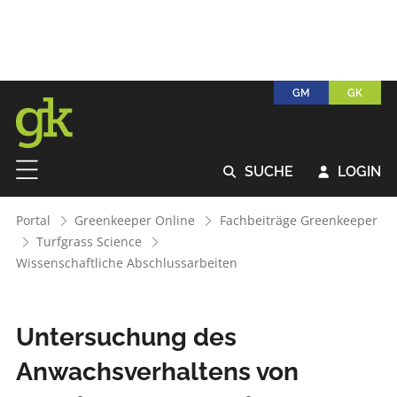
GM
GK
SUCHE
LOGIN


Portal
Greenkeeper Online
Fachbeiträge Greenkeeper
Turfgrass Science
Wissenschaftliche Abschlussarbeiten
Untersuchung des
Anwachsverhaltens von