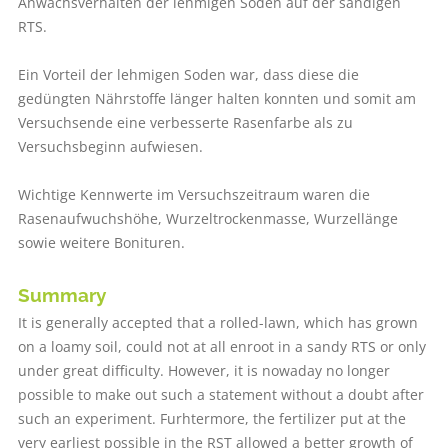
Anwachsverhalten der lehmigen Soden auf der sandigen
RTS.
Ein Vorteil der lehmigen Soden war, dass diese die
gedüngten Nährstoffe länger halten konnten und somit am
Versuchsende eine verbesserte Rasenfarbe als zu
Versuchsbeginn aufwiesen.
Wichtige Kennwerte im Versuchszeitraum waren die
Rasenaufwuchshöhe, Wurzeltrockenmasse, Wurzellänge
sowie weitere Bonituren.
Summary
It is generally accepted that a rolled-lawn, which has grown
on a loamy soil, could not at all enroot in a sandy RTS or only
under great difficulty. However, it is nowaday no longer
possible to make out such a statement without a doubt after
such an experiment. Furhter­more, the fertilizer put at the
very earliest possible in the RST allowed a better growth of