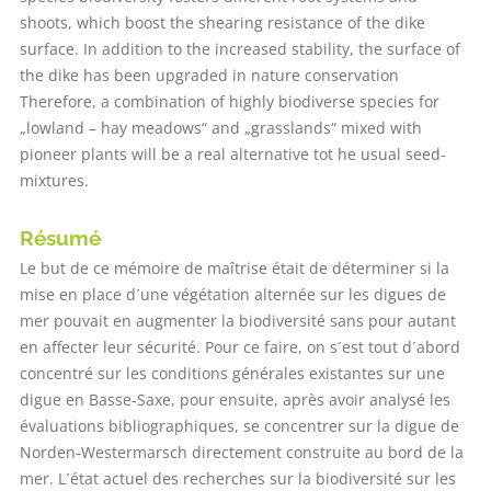
shoots, which boost the shearing resistance of the dike
surface. In addition to the increased stability, the surface of
the dike has been upgraded in nature conservation
Therefore, a combination of highly biodiverse species for
„lowland – hay meadows“ and „grasslands“ mixed with
pioneer plants will be a real alternative tot he usual seed-
mixtures.
Résumé
Le but de ce mémoire de maîtrise était de déterminer si la
mise en place d´une végétation alternée sur les digues de
mer pouvait en augmenter la biodiversité sans pour autant
en affecter leur sécurité. Pour ce faire, on s´est tout d´abord
concentré sur les conditions générales existantes sur une
digue en Basse-Saxe, pour ensuite, après avoir analysé les
évaluations bibliographiques, se concentrer sur la digue de
Norden-Westermarsch directement construite au bord de la
mer. L´état actuel des recherches sur la biodiversité sur les