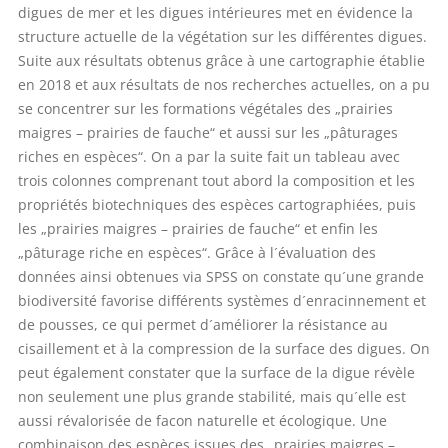
digues de mer et les digues intérieures met en évidence la
structure actuelle de la végétation sur les différentes digues.
Suite aux résultats obtenus grâce à une cartographie établie
en 2018 et aux résultats de nos recherches actuelles, on a pu
se concentrer sur les formations végétales des „prairies
maigres – prairies de fauche“ et aussi sur les „pâturages
riches en espèces“. On a par la suite fait un tableau avec
trois colonnes comprenant tout abord la composition et les
propriétés biotechniques des espèces cartographiées, puis
les „prairies maigres – prairies de fauche“ et enfin les
„pâturage riche en espèces“. Grâce à l´évaluation des
données ainsi obtenues via SPSS on constate qu´une grande
biodiversité favorise différents systèmes d´enracinnement et
de pousses, ce qui permet d´améliorer la résistance au
cisaillement et à la compression de la surface des digues. On
peut également constater que la surface de la digue révèle
non seulement une plus grande stabilité, mais qu´elle est
aussi révalorisée de facon naturelle et écologique. Une
combinaison des espèces issues des „prairies maigres –