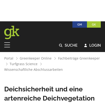
GM
GK
SUCHE
LOGIN


Portal
Greenkeeper Online
Fachbeiträge Greenkeeper
Turfgrass Science
Wissenschaftliche Abschlussarbeiten
Deichsicherheit und eine
artenreiche Deichvegetation