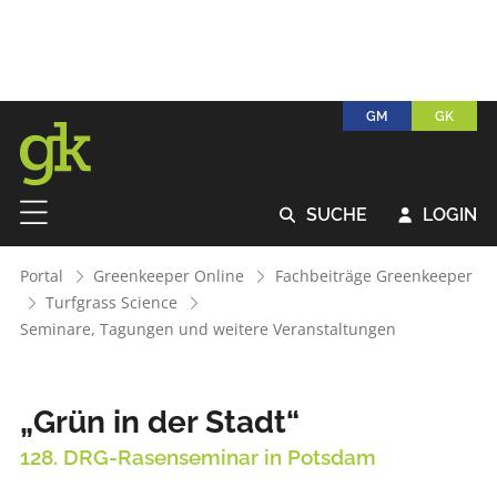
GM
GK
SUCHE
LOGIN


Portal
Greenkeeper Online
Fachbeiträge Greenkeeper
Turfgrass Science
Seminare, Tagungen und weitere Veranstaltungen
„Grün in der Stadt“
128. DRG-Rasenseminar in Potsdam