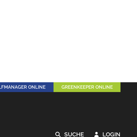
LFMANAGER ONLINE
GREENKEEPER ONLINE
SUCHE
LOGIN

