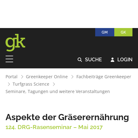
GM
GK
SUCHE
LOGIN


Portal
Greenkeeper Online
Fachbeiträge Greenkeeper
Turfgrass Science
Seminare, Tagungen und weitere Veranstaltungen
Aspekte der Gräserernährung
124. DRG-Rasenseminar – Mai 2017