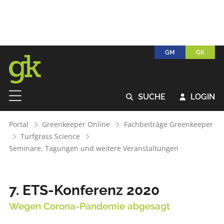
GM
GK
SUCHE
LOGIN


Portal
Greenkeeper Online
Fachbeiträge Greenkeeper
Turfgrass Science
Seminare, Tagungen und weitere Veranstaltungen
7. ETS-Konferenz 2020
Wegen Corona-Pandemie abgesagt