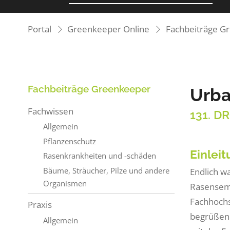
Portal
Greenkeeper Online
Fachbeiträge G
Fachbeiträge Greenkeeper
Urba
Fachwissen
131. D
Allgemein
Pflanzenschutz
Einlei
Rasenkrankheiten und -schäden
Bäume, Sträucher, Pilze und andere
Endlich w
Organismen
Rasensemi
Fachhochs
Praxis
begrüßen 
Allgemein