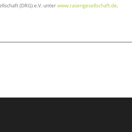
llschaft (DRG) e.V. unter
www.rasengesellschaft.de
.