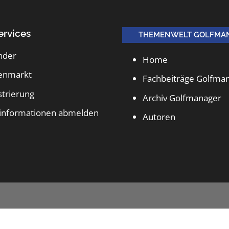
ervices
THEMENWELT GOLFMA
nder
Home
lenmarkt
Fachbeiträge Golfma
strierung
Archiv Golfmanager
informationen abmelden
Autoren