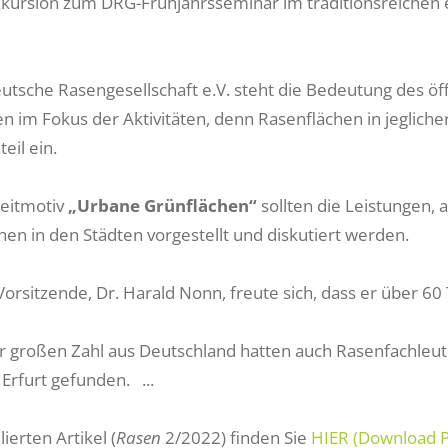
xkursion zum DRG-Frühjahrsseminar im traditionsreichen e
eutsche Rasengesellschaft e.V. steht die Bedeutung des öf
en im Fokus der Aktivitäten, denn Rasenflächen in jeglic
eil ein.
eitmotiv
„Urbane Grünflächen“
sollten die Leistungen, 
hen in den Städten vorgestellt und diskutiert werden.
orsitzende, Dr. Harald Nonn, freute sich, dass er über 60
 großen Zahl aus Deutschland hatten auch Rasenfachleute
Erfurt gefunden. ...
lierten Artikel (
Rasen
2/2022) finden Sie
HIER (Download 