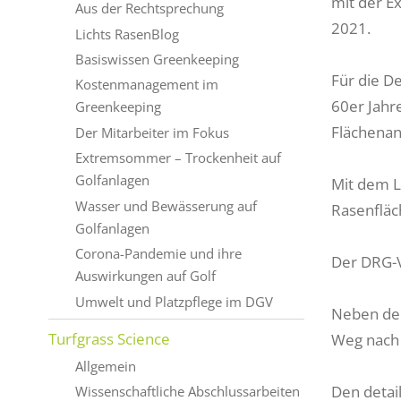
mit der E
Aus der Rechtsprechung
2021.
Lichts RasenBlog
Basiswissen Greenkeeping
Für die D
Kostenmanagement im
60er Jahr
Greenkeeping
Flächenant
Der Mitarbeiter im Fokus
Extremsommer – Trockenheit auf
Golfanlagen
Mit dem L
Wasser und Bewässerung auf
Rasenfläc
Golfanlagen
Corona-Pandemie und ihre
Der DRG-V
Auswirkungen auf Golf
Umwelt und Platzpflege im DGV
Neben der
Turfgrass Science
Weg nach 
Allgemein
Den detail
Wissenschaftliche Abschlussarbeiten