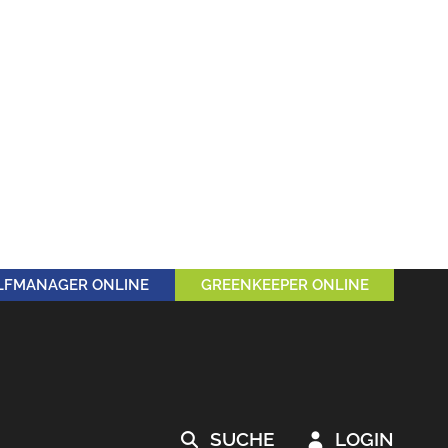
LFMANAGER ONLINE
GREENKEEPER ONLINE
SUCHE
LOGIN

