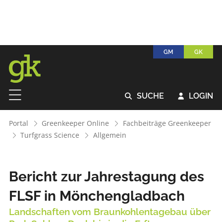
GM
GK
SUCHE
LOGIN


Portal
Greenkeeper Online
Fachbeiträge Greenkeeper
Turfgrass Science
Allgemein
Bericht zur Jahrestagung des
FLSF in Mönchengladbach
Landschaften vom Braunkohlentagebau über