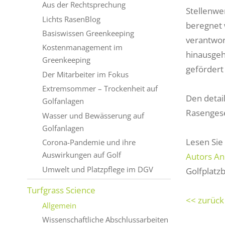
Aus der Rechtsprechung
Stellenwe
Lichts RasenBlog
beregnet 
Basiswissen Greenkeeping
verantwor
Kostenmanagement im
hinausgeh
Greenkeeping
gefördert 
Der Mitarbeiter im Fokus
Extremsommer – Trockenheit auf
Den detail
Golfanlagen
Rasengese
Wasser und Bewässerung auf
Golfanlagen
Lesen Sie
Corona-Pandemie und ihre
Auswirkungen auf Golf
Autors An
Umwelt und Platzpflege im DGV
Golfplatz
Turfgrass Science
<< zurück
Allgemein
Wissenschaftliche Abschlussarbeiten