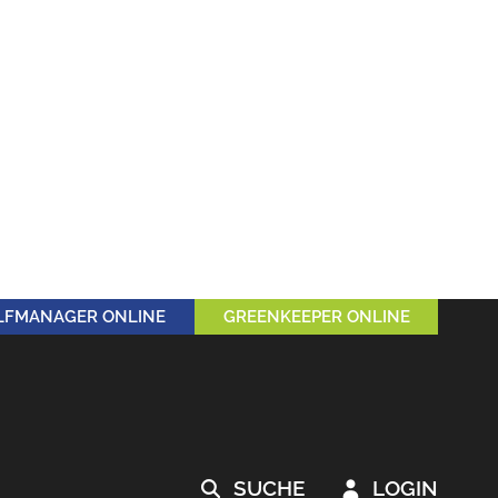
LFMANAGER ONLINE
GREENKEEPER ONLINE
SUCHE
LOGIN

