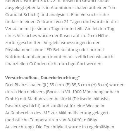
Referenz wurden 3 x 0,72 m² Rasen im Gewächshaus
ausgelegt (ebenfalls in Aluminiumschalen auf einer Ton-
Granulat Schicht) und analysiert. Eine Versuchsreihe
umfasste einen Zeitraum von 21 Tagen und wurde in drei
Versuche mit je sieben Tagen unterteilt. Am letzten Tag
eines Versuches wurde der Rasen auf ca. 2 cm Höhe
zurückgeschnitten. Vergleichsmessungen in der
Phytokammer ohne LED-Beleuchtung oder nur mit
Natriumdampflampen konnten aus zeitlichen wie auch
finanziellen Gründen nicht durchgeführt werden.
Versuchsaufbau „Dauerbeleuchtung“
Drei Pflanzschalen ((L) 55 cm x (B) 35,5 cm x (H) 8 cm) wurden
durch Herrn Vievers (Borussia VfL 1900 Mönchengladbach
GmbH) mit Stadionrasen bestückt (Dicksode inklusive
Rasentragschicht) und zunächst für eine Woche im
Außenbereich des IME zur Akklimatisierung gelagert
(herbstliche Temperaturen von 8-14 °C; mäßige
Ausleuchtung). Die Feuchtigkeit wurde in regelmäßigen