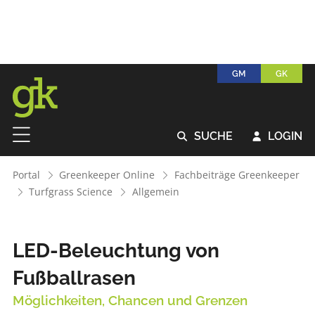
GM
GK
SUCHE
LOGIN


Portal
Greenkeeper Online
Fachbeiträge Greenkeeper
Turfgrass Science
Allgemein
LED-Beleuchtung von
Fußballrasen
Möglichkeiten, Chancen und Grenzen