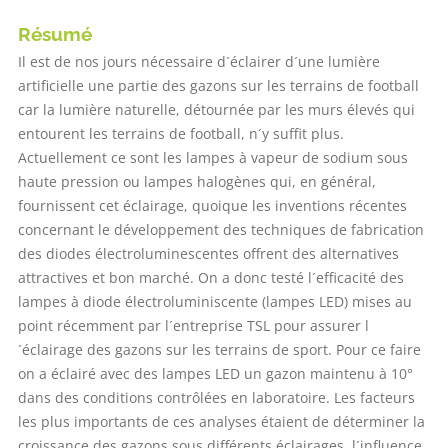
Résumé
Il est de nos jours nécessaire d´éclairer d´une lumière
artificielle une partie des gazons sur les terrains de football
car la lumière naturelle, détournée par les murs élevés qui
entourent les terrains de football, n´y suffit plus.
Actuellement ce sont les lampes à vapeur de sodium sous
haute pression ou lampes halogènes qui, en général,
fournissent cet éclairage, quoique les inventions récentes
concernant le développement des techniques de fabrication
des diodes électroluminescentes offrent des alternatives
attractives et bon marché. On a donc testé l´efficacité des
lampes à diode électroluminiscente (lampes LED) mises au
point récemment par l´entreprise TSL pour assurer l
´éclairage des gazons sur les terrains de sport. Pour ce faire
on a éclairé avec des lampes LED un gazon maintenu à 10°
dans des conditions contrôlées en laboratoire. Les facteurs
les plus importants de ces analyses étaient de déterminer la
croissance des gazons sous différents éclairages, l´influence