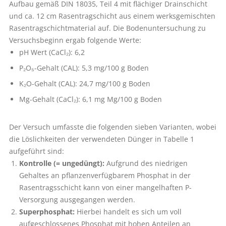
Aufbau gemäß DIN 18035, Teil 4 mit flächiger Drainschicht
und ca. 12 cm Rasentragschicht aus einem werksgemischten
Rasentragschichtmaterial auf. Die Bodenuntersuchung zu
Versuchsbeginn ergab folgende Werte:
pH Wert (CaCl₂): 6,2
P₂O₅-Gehalt (CAL): 5,3 mg/100 g Boden
K₂O-Gehalt (CAL): 24,7 mg/100 g Boden
Mg-Gehalt (CaCl₂): 6,1 mg Mg/100 g Boden
Der Versuch umfasste die folgenden sieben Varianten, wobei
die Löslich­keiten der verwendeten Dünger in ­Tabelle 1
aufgeführt sind:
Kontrolle (= ungedüngt):
Aufgrund des niedrigen
Gehaltes an pflanzenverfügbarem Phosphat in der
Rasentragsschicht kann von einer mangelhaften P-
Versorgung ausgegangen werden.
Superphosphat:
Hierbei handelt es sich um voll
aufgeschlossenes Phosphat mit hohen Anteilen an