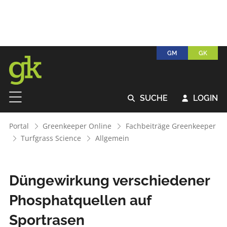
GM
GK
SUCHE
LOGIN


Portal
Greenkeeper Online
Fachbeiträge Greenkeeper
Turfgrass Science
Allgemein
Düngewirkung verschiedener
Phosphatquellen auf
Sportrasen