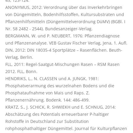
45, 123-124.
ANONYMUS, 2012: Verordnung über das Inverkehrbringen
von Düngemitteln, Bodenhilfsstoffen, Kultursubstraten und
Pflanzenhilfsmitteln (Düngemittelverordnung DüMV) (BGBl. I
Nr. 58 2482 - 2544). Bundesanzeiger-Verlag.
BERGMANN, W. und P. NEUBERT, 1976: Pflanzendiagnose
und Pflanzenanalyse. VEB Gustav Fischer Verlag, Jena, 1. Aufl.
DIN, 2012: DIN 18035-4 Sportplätze – Rasenflächen. Beuth-
Verlag, Berlin.
FLL, 2011: Regel-Saatgut-Mischungen Rasen – RSM Rasen
2012. FLL, Bonn.
HENDRIKS, L., N. CLASSEN und A. JUNGK, 1981:
Phosphatverarmung des wurzelnahen Bodens und die
Phosphataufnahme von Mais und Raps. Z.
Pflanzenernährung. Bodenk. 144: 486-499.
KRATZ, S., J. SCHICK, R. SHWIEKH und E. SCHNUG, 2014:
Abschätzung des Potentials erneuerbarer P-haltiger
Rohstoffe in Deutschland zur Substitution
rohphosphathaltiger Düngemittel. Journal für Kulturpflanzen