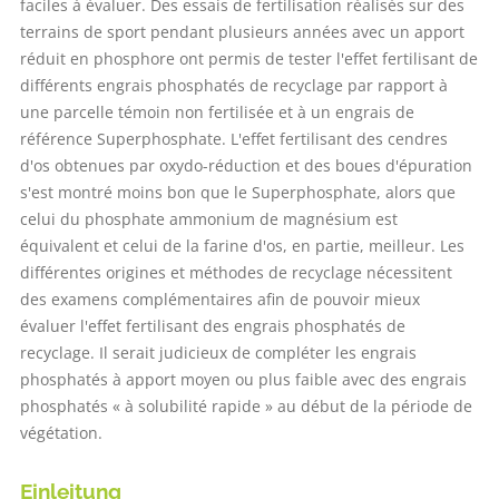
faciles à évaluer. Des essais de fertilisation réalisés sur des
terrains de sport pendant plusieurs années avec un apport
réduit en phosphore ont permis de tester l'effet fertilisant de
différents engrais phosphatés de recyclage par rapport à
une parcelle témoin non fertilisée et à un engrais de
référence Superphosphate. L'effet fertilisant des cendres
d'os obtenues par oxydo-réduction et des boues d'épuration
s'est montré moins bon que le Superphosphate, alors que
celui du phosphate ammonium de magnésium est
équivalent et celui de la farine d'os, en partie, meilleur. Les
différentes origines et méthodes de recyclage nécessitent
des examens complémentaires afin de pouvoir mieux
évaluer l'effet fertilisant des engrais phosphatés de
recyclage. Il serait judicieux de compléter les engrais
phosphatés à apport moyen ou plus faible avec des engrais
phosphatés « à solubilité rapide » au début de la période de
végétation.
Einleitung