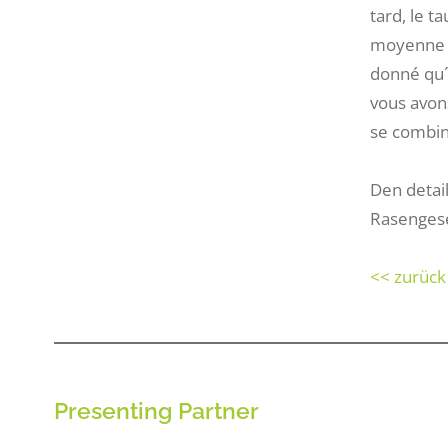
tard, le t
moyenne d
donné qu´a
vous avons
se combine
Den detail
Rasengese
<< zurück
Presenting Partner