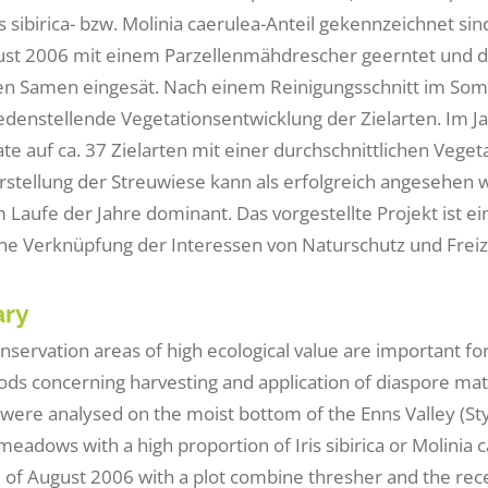
s sibirica- bzw. Molinia caerulea-Anteil gekennzeichnet 
st 2006 mit einem Parzellenmähdrescher geerntet und 
en Samen eingesät. Nach einem Reinigungsschnitt im Somm
iedenstellende Vegetationsentwicklung der Zielarten. Im Ja
ate auf ca. 37 Zielarten mit einer durchschnittlichen Veg
stellung der Streuwiese kann als erfolgreich angesehen w
Laufe der Jahre dominant. Das vorgestellte Projekt ist ein 
che Verknüpfung der Interessen von Naturschutz und Freize
ry
nservation areas of high ecological value are important fo
ds concerning harvesting and application of diaspore mate
were analysed on the moist bottom of the Enns Valley (Styr
r meadows with a high proportion of Iris sibirica or Molini
d of August 2006 with a plot combine thresher and the r