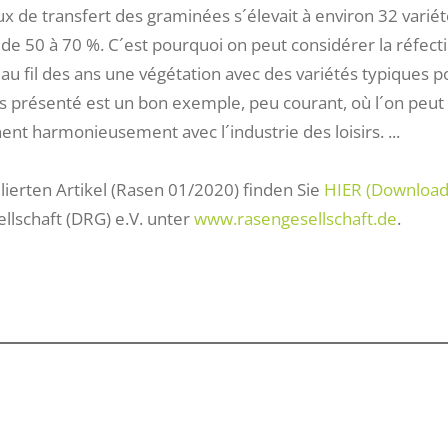
aux de transfert des graminées s´élevait à environ 32 vari
e 50 à 70 %. C´est pourquoi on peut considérer la réfectio
u fil des ans une végétation avec des variétés typiques po
 présenté est un bon exemple, peu courant, où l´on peut vo
nt harmonieusement avec l´industrie des loisirs. ...
lierten Artikel (Rasen 01/2020) finden Sie
HIER (Download
llschaft (DRG) e.V. unter
www.rasengesellschaft.de
.