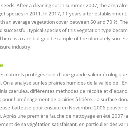
 seeds. After a cleaning cut in summer 2007, the area al
get species in 2011. In 2017, 11 years after establishment,
ith an average vegetation cover between 50 and 70 %. The 
d successful, typical species of this vegetation type beca
here is a rare but good example of the ultimately successf
isure industry.
é
es naturels protégés sont d´une grande valeur écologique 
. On a analysé sur les prairies humides de la vallée de l´Enn
inia caerulea, différentes méthodes de récolte et d´épand
s pour l´aménagement de prairies à litière. La surface don
use-batteuse pour ensuite en Novembre 2006 pouvoir en
s. Après une première fauche de nettoyage en été 2007 la
ent de sa végétation satisfaisant, en particulier des var