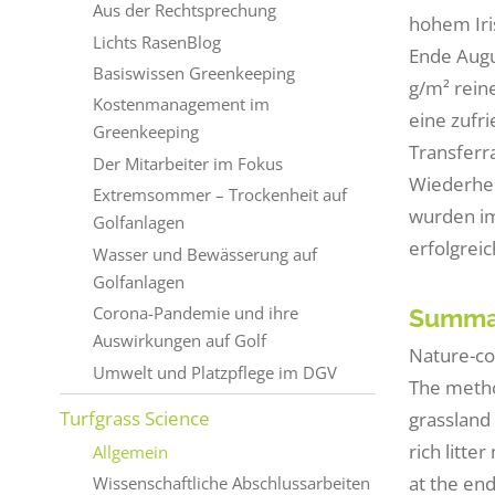
Aus der Rechtsprechung
hohem Iri
Lichts RasenBlog
Ende Augu
Basiswissen Greenkeeping
g/m² rein
Kostenmanagement im
eine zufr
Greenkeeping
Transferr
Der Mitarbeiter im Fokus
Wiederher
Extremsommer – Trockenheit auf
wurden im 
Golfanlagen
erfolgrei
Wasser und Bewässerung auf
Golfanlagen
Corona-Pandemie und ihre
Summa
Auswirkungen auf Golf
Nature-co
Umwelt und Platzpflege im DGV
The metho
Turfgrass Science
grassland 
rich litte
Allgemein
at the en
Wissenschaftliche Abschlussarbeiten