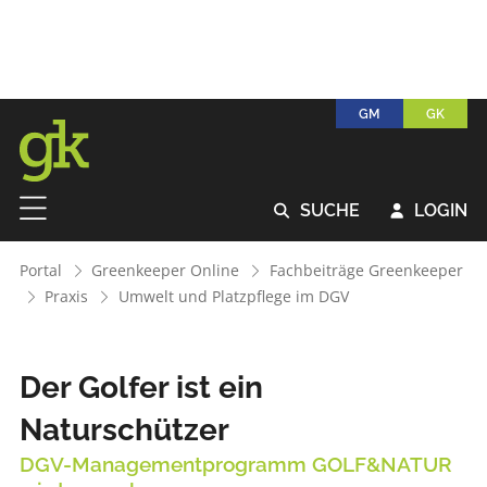
GM
GK
SUCHE
LOGIN


Portal
Greenkeeper Online
Fachbeiträge Greenkeeper
Praxis
Umwelt und Platzpflege im DGV
Der Golfer ist ein
Naturschützer
DGV-Managementprogramm GOLF&NATUR