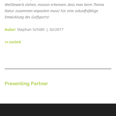
Wettbewerb stehen, müssen erkennen, dass man beim Thema
Natur zusammen anpacken muss! Für eine zukunftsfähige
Entwicklung des Golfsports!
Autor:
Stephan Schöttl ❘
02/2017
<< zurück
Presenting Partner