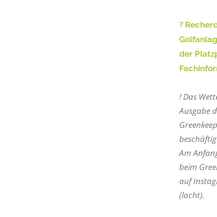
? Recherc
Golfanlag
der Platz
Fachinfo
! Das Wett
Ausgabe de
Greenkeepe
beschäftig
Am Anfang
beim Green
auf Instag
(lacht).