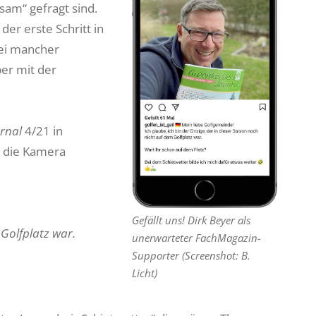
am“ gefragt sind.
er erste Schritt in
 bei mancher
ber mit der
rnal
4/21 in
n die Kamera
Gefällt uns! Dirk Beyer als
 Golfplatz war.
unerwarteter FachMagazin-
Supporter (Screenshot: B.
Licht)