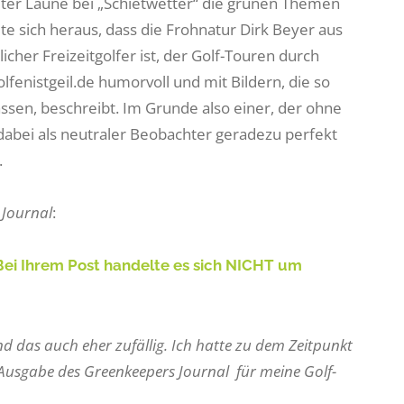
h guter Laune bei „Schietwetter“ die grünen Themen
te sich heraus, dass die Frohnatur Dirk Beyer aus
icher Freizeitgolfer ist, der Golf-Touren durch
enistgeil.de humorvoll und mit Bildern, die so
ssen, beschreibt. Im Grunde also einer, der ohne
 dabei als neutraler Beobachter geradezu perfekt
.
 Journal
:
 Bei Ihrem Post handelte es sich NICHT um
nd das auch eher zufällig. Ich hatte zu dem Zeitpunkt
 Ausgabe des Greenkeepers Journal für meine Golf-