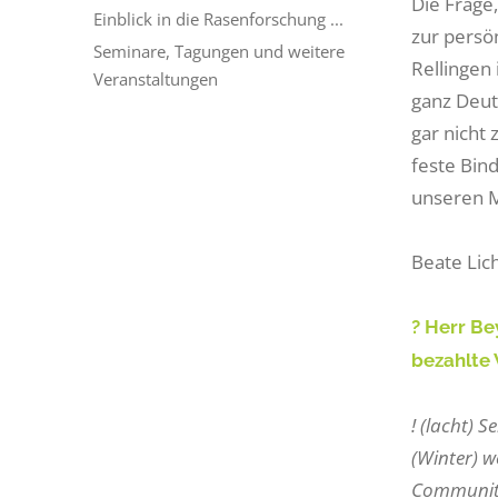
Die Frage,
Einblick in die Rasenforschung ...
zur persö
Seminare, Tagungen und weitere
Rellingen 
Veranstaltungen
ganz Deut
gar nicht
feste Bin
unseren M
Beate Lic
? Herr Be
bezahlte
! (lacht) 
(Winter) w
Community