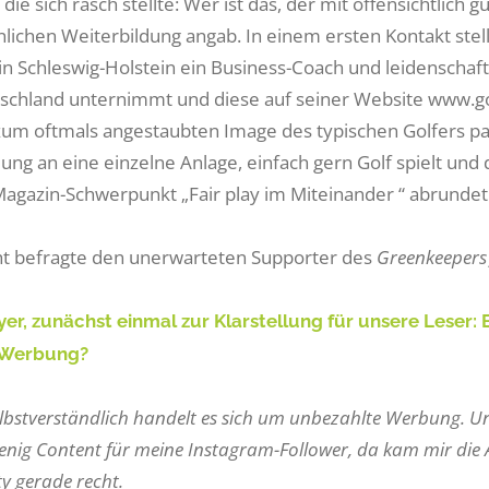
 die sich rasch stellte: Wer ist das, der mit offensichtlic
nlichen Weiterbildung angab. In einem ersten Kontakt stell
in Schleswig-Holstein ein Business-Coach und leidenschaftl
schland unternimmt und diese auf seiner Website www.golf
 zum oftmals angestaubten Image des typischen Golfers pa
dung an eine einzelne Anlage, einfach gern Golf spielt und
agazin-Schwerpunkt „Fair play im Miteinander “ abrundet
ht befragte den unerwarteten Supporter des
Greenkeepers
yer, zunächst einmal zur Klarstellung für unsere Leser:
 Werbung?
Selbstverständlich handelt es sich um unbezahlte Werbung. U
enig Content für meine Instagram-Follower, da kam mir die
 gerade recht.