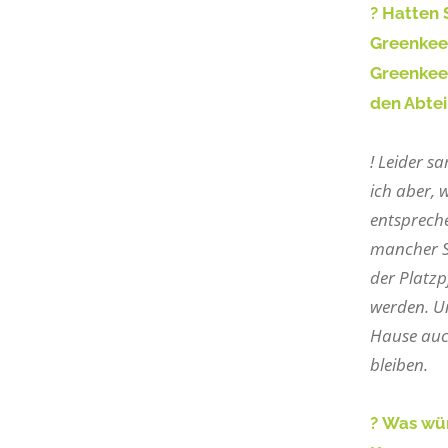
? Hatten 
Greenkeep
Greenkeep
den Abtei
! Leider 
ich aber, 
entsprech
mancher Sp
der Platzp
werden. Un
Hause auch
bleiben.
? Was wür