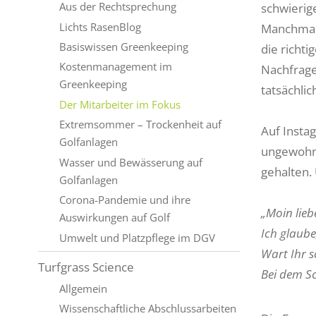
Aus der Rechtsprechung
schwierig
Lichts RasenBlog
Manchmal 
Basiswissen Greenkeeping
die richti
Kostenmanagement im
Nachfrage
Greenkeeping
tatsächli
Der Mitarbeiter im Fokus
Extremsommer – Trockenheit auf
Auf Insta
Golfanlagen
ungewohnt
Wasser und Bewässerung auf
gehalten.
Golfanlagen
Corona-Pandemie und ihre
„Moin lie
Auswirkungen auf Golf
Ich glaube
Umwelt und Platzpflege im DGV
Wart Ihr 
Turfgrass Science
Bei dem Sc
Allgemein
Wissenschaftliche Abschlussarbeiten