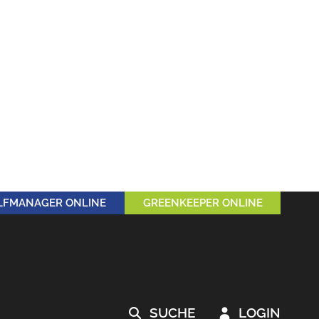
LFMANAGER ONLINE
GREENKEEPER ONLINE
SUCHE
LOGIN

