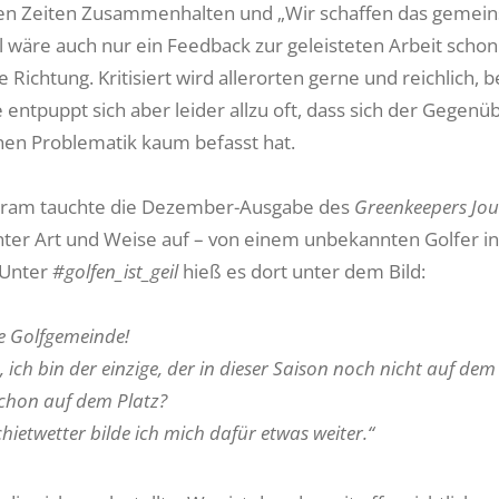
en Zeiten Zusammenhalten und „Wir schaffen das gemeins
wäre auch nur ein Feedback zur geleisteten Arbeit schon d
ge Richtung. Kritisiert wird allerorten gerne und reichlich,
 entpuppt sich aber leider allzu oft, dass sich der Gegenü
chen Problematik kaum befasst hat.
gram tauchte die Dezember-Ausgabe des
Greenkeepers Jou
er Art und Weise auf – von einem unbekannten Golfer i
 Unter
#golfen_ist_geil
hieß es dort unter dem Bild:
be Golfgemeinde!
, ich bin der einzige, der in dieser Saison noch nicht auf dem
schon auf dem Platz?
hietwetter bilde ich mich dafür etwas weiter.“