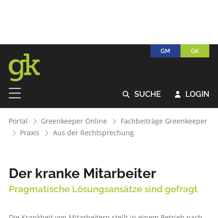
GM
GK
SUCHE
LOGIN


Portal
Greenkeeper Online
Fachbeiträge Greenkeeper
Praxis
Aus der Rechtsprechung
Der kranke Mitarbeiter
Pragmatische Lösungsansätze sind gefragt
Die Krankheit von Mitarbeitern stellt in einem Betrieb nach