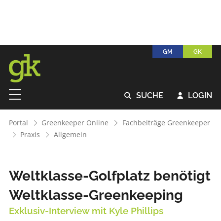
GM
GK
SUCHE
LOGIN


Portal
Greenkeeper Online
Fachbeiträge Greenkeeper
Praxis
Allgemein
Weltklasse-Golfplatz benötigt
Weltklasse-Greenkeeping
Exklusiv-Interview mit Kyle Phillips