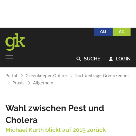
GM
GK
SUCHE
LOGIN


Portal
Greenkeeper Online
Fachbeiträge Greenkeeper
Praxis
Allgemein
Wahl zwischen Pest und
Cholera
Michael Kurth blickt auf 2019 zurück