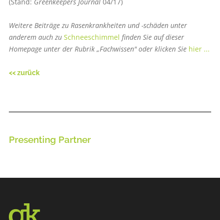
(Stand:
Greenkeepers Journal
04/17)
Weitere Beiträge zu Rasenkrankheiten und -schäden unter
anderem auch zu
Schneeschimmel
finden Sie auf dieser
Homepage unter der Rubrik „Fachwissen" oder klicken Sie
hier ...
<< zurück
Presenting Partner