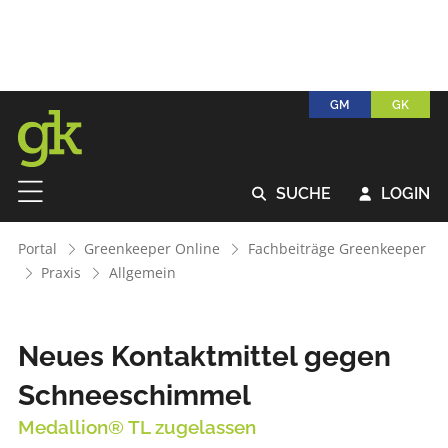
GM
GK
SUCHE
LOGIN


Portal
Greenkeeper Online
Fachbeiträge Greenkeeper
Praxis
Allgemein
Neues Kontaktmittel gegen
Schneeschimmel
Medallion® TL zugelassen