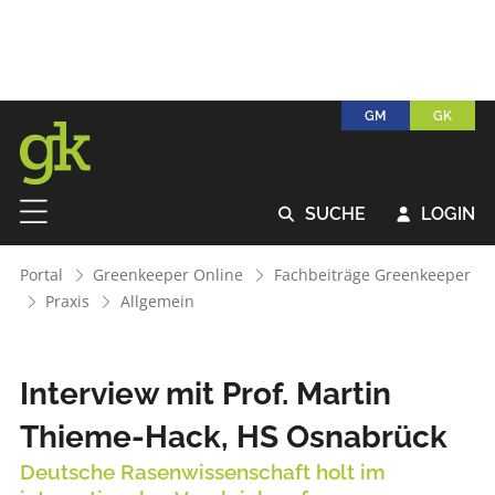
GM
GK
SUCHE
LOGIN


Portal
Greenkeeper Online
Fachbeiträge Greenkeeper
Praxis
Allgemein
Interview mit Prof. Martin
Thieme-Hack, HS Osnabrück
Deutsche Rasenwissenschaft holt im