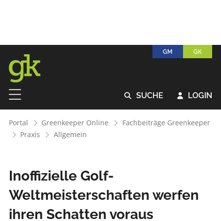
GM
GK
SUCHE
LOGIN


Portal
Greenkeeper Online
Fachbeiträge Greenkeeper
Praxis
Allgemein
Inoffizielle Golf-
Weltmeisterschaften werfen
ihren Schatten voraus