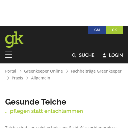
GM
GK
SUCHE
LOGIN


Portal
Greenkeeper Online
Fachbeiträge Greenkeeper
Praxis
Allgemein
Gesunde Teiche
... pflegen statt entschlammen
Teiche sind aus spieltechnischer Sicht Wasserhindernisse