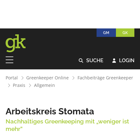
GM
GK
SUCHE
LOGIN


Portal
Greenkeeper Online
Fachbeiträge Greenkeeper
Praxis
Allgemein
Arbeitskreis Stomata
Nachhaltiges Greenkeeping mit „weniger ist
mehr“