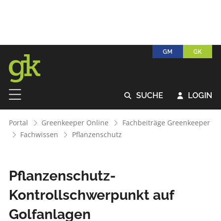
GM
GK
SUCHE
LOGIN


Portal
Greenkeeper Online
Fachbeiträge Greenkeeper
Fachwissen
Pflanzenschutz
Pflanzenschutz-
Kontrollschwerpunkt auf
Golfanlagen