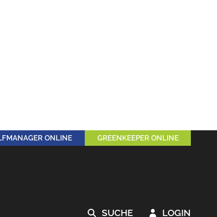
LFMANAGER ONLINE
GREENKEEPER ONLINE
SUCHE
LOGIN

