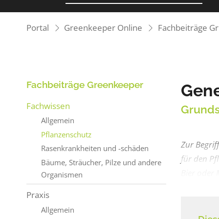
Portal
Greenkeeper Online
Fachbeiträge G
Fachbeiträge Greenkeeper
Gene
Fachwissen
Grunds
Allgemein
Pflanzenschutz
Zur Begrif
Rasenkrankheiten und -schäden
für den Pf
Bäume, Sträucher, Pilze und andere
Bier oder 
Organismen
Praxis
Allgemein