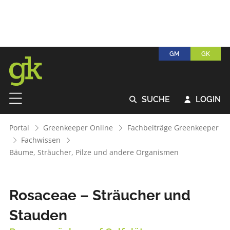
GM
GK
SUCHE
LOGIN


Portal
Greenkeeper Online
Fachbeiträge Greenkeeper
Fachwissen
Bäume, Sträucher, Pilze und andere Organismen
Rosaceae – Sträucher und
Stauden