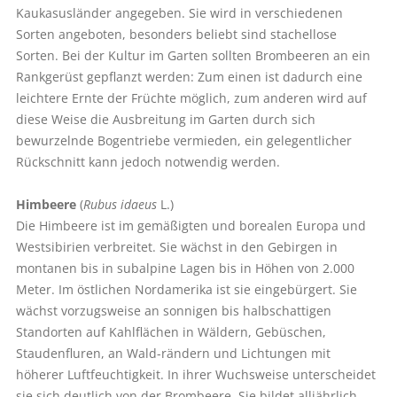
Kaukasusländer angegeben. Sie wird in verschiedenen
Sorten angeboten, besonders beliebt sind stachellose
Sorten. Bei der Kultur im Garten sollten Brombeeren an ein
Rankgerüst gepflanzt werden: Zum einen ist dadurch eine
leichtere Ernte der Früchte möglich, zum anderen wird auf
diese Weise die Ausbreitung im Garten durch sich
bewurzelnde Bogentriebe vermieden, ein gelegentlicher
Rückschnitt kann jedoch notwendig werden.
Himbeere
(
Rubus idaeus
L.)
Die Himbeere ist im gemäßigten und borealen Europa und
Westsibirien verbreitet. Sie wächst in den Gebirgen in
montanen bis in subalpine Lagen bis in Höhen von 2.000
Meter. Im östlichen Nordamerika ist sie eingebürgert. Sie
wächst vorzugsweise an sonnigen bis halbschattigen
Standorten auf Kahlflächen in Wäldern, Gebüschen,
Staudenfluren, an Wald-rändern und Lichtungen mit
höherer Luftfeuchtigkeit. In ihrer Wuchsweise unterscheidet
sie sich deutlich von der Brombeere. Sie bildet alljährlich