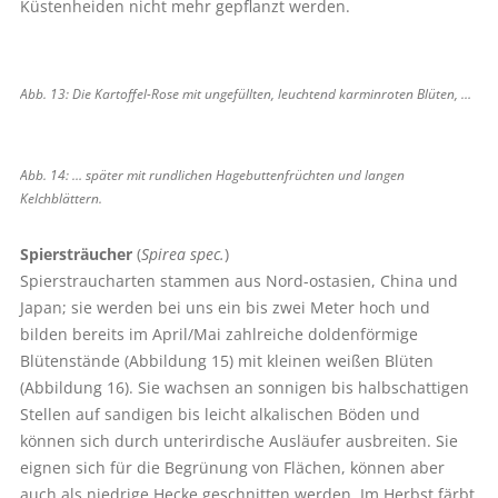
Küstenheiden nicht mehr gepflanzt werden.
Abb. 13: Die Kartoffel-Rose mit ungefüllten, leuchtend karminroten Blüten, …
Abb. 14: … später mit rundlichen Hagebuttenfrüchten und langen
Kelchblättern.
Spiersträucher
(
Spirea spec.
)
Spierstraucharten stammen aus Nord-ostasien, China und
Japan; sie werden bei uns ein bis zwei Meter hoch und
bilden bereits im April/Mai zahlreiche doldenförmige
Blütenstände (Abbildung 15) mit kleinen weißen Blüten
(Abbildung 16). Sie wachsen an sonnigen bis halbschattigen
Stellen auf sandigen bis leicht alkalischen Böden und
können sich durch unterirdische Ausläufer ausbreiten. Sie
eignen sich für die Begrünung von Flächen, können aber
auch als niedrige Hecke geschnitten werden. Im Herbst färbt