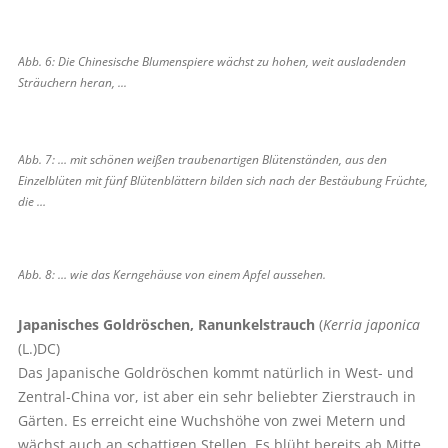
Abb. 6: Die Chinesische Blumenspiere wächst zu hohen, weit ausladenden
Sträuchern heran, ...
Abb. 7: … mit schönen weißen traubenartigen Blütenständen, aus den
Einzelblüten mit fünf Blütenblättern bilden sich nach der Bestäubung Früchte,
die …
Abb. 8: … wie das Kerngehäuse von einem Apfel aussehen.
Japanisches Goldröschen, Ranunkelstrauch
(
Kerria japonica
(L.)DC)
Das Japanische Goldröschen kommt natürlich in West- und
Zentral-China vor, ist aber ein sehr beliebter Zierstrauch in
Gärten. Es erreicht eine Wuchshöhe von zwei Metern und
wächst auch an schattigen Stellen. Es blüht bereits ab Mitte