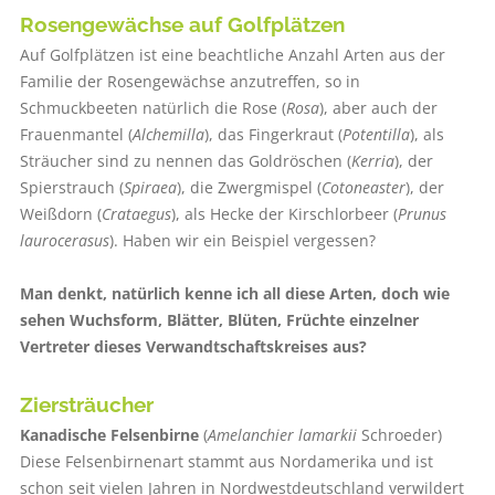
Rosengewächse auf Golfplätzen
Auf Golfplätzen ist eine beachtliche Anzahl Arten aus der
Familie der Rosengewächse anzutreffen, so in
Schmuckbeeten natürlich die Rose (
Rosa
), aber auch der
Frauenmantel (
Alchemilla
), das Fingerkraut (
Potentilla
), als
Sträucher sind zu nennen das Goldröschen (
Kerria
), der
Spierstrauch (
Spiraea
), die Zwergmispel (
Cotoneaster
), der
Weißdorn (
Crataegus
), als Hecke der Kirschlorbeer (
Prunus
laurocerasus
). Haben wir ein Beispiel vergessen?
Man denkt, natürlich kenne ich all diese Arten, doch wie
sehen Wuchsform, Blätter, Blüten, Früchte einzelner
Vertreter dieses Verwandtschaftskreises aus?
Ziersträucher
Kanadische Felsenbirne
(
Amelanchier lamarkii
Schroeder)
Diese Felsenbirnenart stammt aus Nordamerika und ist
schon seit vielen Jahren in Nordwestdeutschland verwildert