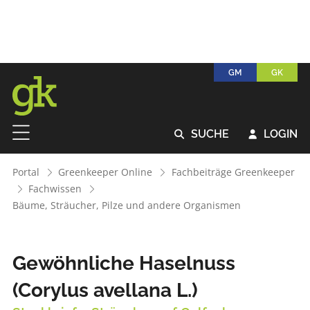
GM
GK
SUCHE
LOGIN


Portal
Greenkeeper Online
Fachbeiträge Greenkeeper
Fachwissen
Bäume, Sträucher, Pilze und andere Organismen
Gewöhnliche Haselnuss
(Corylus avellana L.)